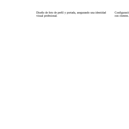
Diseño de foto de perfil y portada, asegurando una identidad
Configuració
visual profesional.
con clientes.