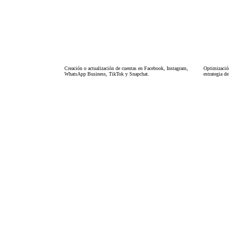
Creación o actualización de cuentas en Facebook, Instagram,
Optimización
WhatsApp Business, TikTok y Snapchat.
estrategia d